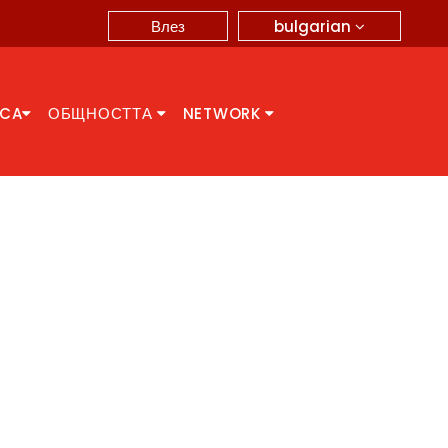
bulgarian
Влез
CCA
ОБЩНОСТТА
NETWORK