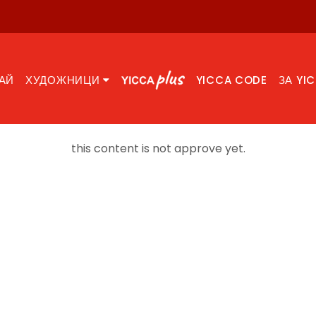
АЙ
ХУДОЖНИЦИ
YICCA CODE
ЗА YI
this content is not approve yet.