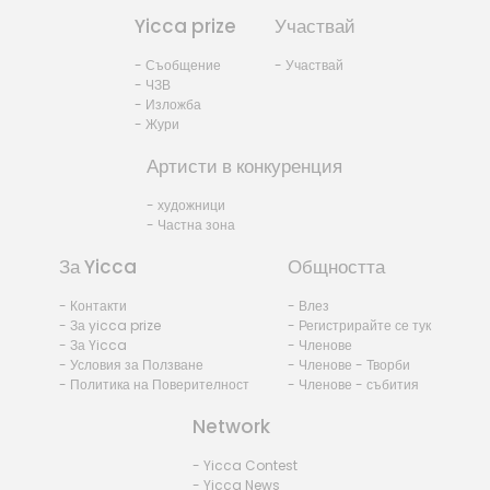
Yicca prize
Участвай
- Съобщение
- Участвай
- ЧЗВ
- Изложба
- Жури
Артисти в конкуренция
- художници
- Частна зона
За Yicca
Общността
- Контакти
- Влез
- За yicca prize
- Регистрирайте се тук
- За Yicca
- Членове
- Условия за Ползване
- Членове - Творби
- Политика на Поверителност
- Членове - събития
Network
- Yicca Contest
- Yicca News