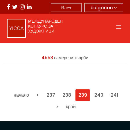
bulgarian
Влез
МЕЖДУНАРОДЕН
КОНКУРС ЗА
ХУДОЖНИЦИ
4553
намерени творби
начало
<
237
238
239
240
241
>
край