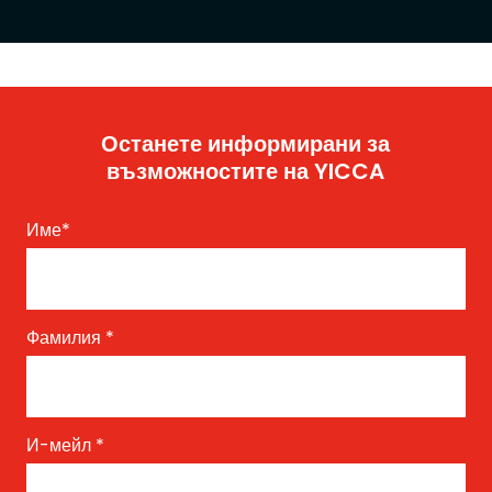
Останете информирани за
възможностите на YICCA
Име
*
Фамилия
*
И-мейл
*