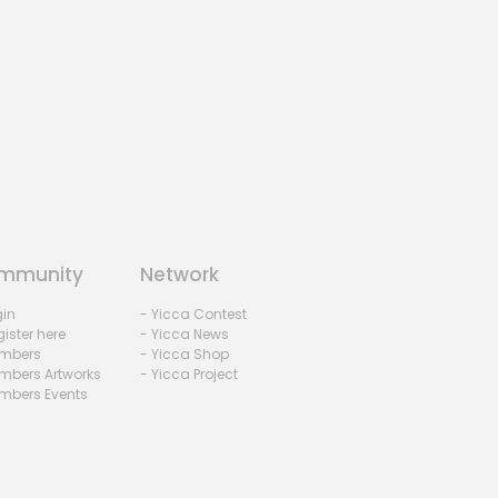
mmunity
Network
gin
- Yicca Contest
ister here
- Yicca News
mbers
- Yicca Shop
mbers Artworks
- Yicca Project
mbers Events