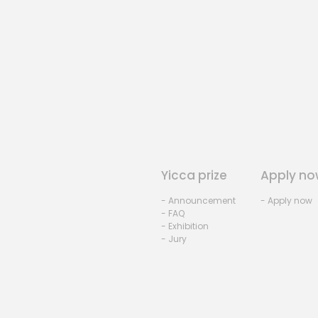
Yicca prize
Apply no
- Announcement
- Apply now
- FAQ
- Exhibition
- Jury