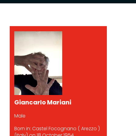
Giancarlo Mariani
Male
Born in: Castel Focognano ( Arezzo )
(Italy) on 18 October 1954.