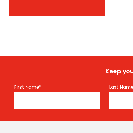
Keep you
First Name
*
Last Nam