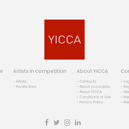
w
Artists in competition
About YICCA
Co
- Artists
- Contacts
- Lo
- Private Area
- About yicca prize
- Reg
- About YICCA
- Me
- Conditions of Use
- Me
- Privacy Policy
- Me