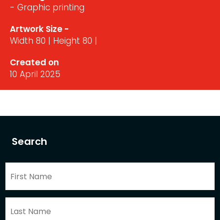
- Graphic printing
Artwork Size -
Width 80 | Height 80 |
Created on
10 April 2025
Search