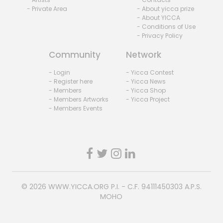
- Private Area
- About yicca prize
- About YICCA
- Conditions of Use
- Privacy Policy
Community
Network
- Login
- Yicca Contest
- Register here
- Yicca News
- Members
- Yicca Shop
- Members Artworks
- Yicca Project
- Members Events
© 2026
WWW.YICCA.ORG
P.I. - C.F. 94111450303 A.P.S.
MOHO