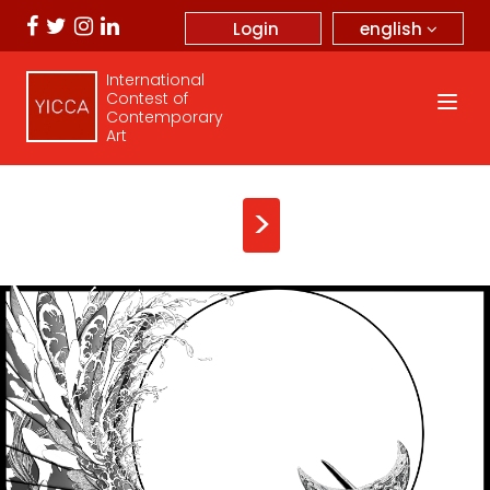
english
Login
International
Contest of
Contemporary
Art
>