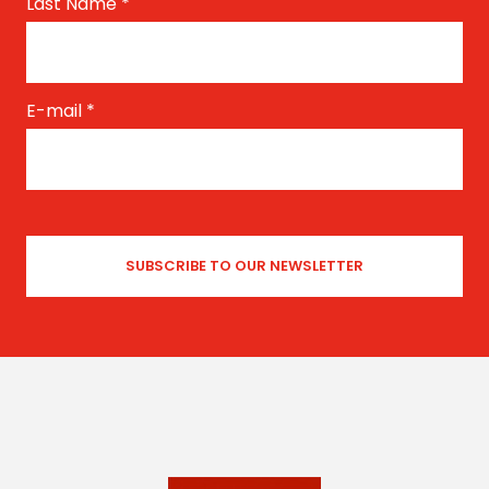
Last Name
*
E-mail
*