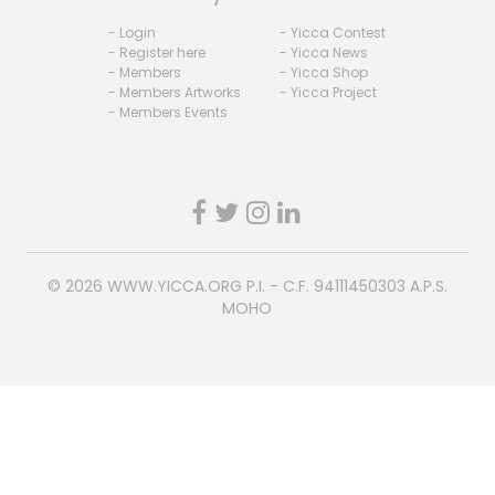
- Login
- Yicca Contest
- Register here
- Yicca News
- Members
- Yicca Shop
- Members Artworks
- Yicca Project
- Members Events
© 2026
WWW.YICCA.ORG
P.I. - C.F. 94111450303 A.P.S.
MOHO