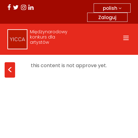
polish
Zaloguj
Międzynarodowy
konkurs dla
artystów
this content is not approve yet.
<