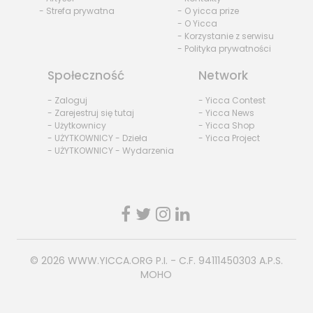
- Strefa prywatna
- O yicca prize
- O Yicca
- Korzystanie z serwisu
- Polityka prywatności
Społeczność
Network
- Zaloguj
- Yicca Contest
- Zarejestruj się tutaj
- Yicca News
- Użytkownicy
- Yicca Shop
- UŻYTKOWNICY - Dzieła
- Yicca Project
- UŻYTKOWNICY - Wydarzenia
© 2026
WWW.YICCA.ORG
P.I. - C.F. 94111450303 A.P.S.
MOHO