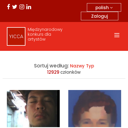
polish
Zaloguj
Międzynarodowy
konkurs dla
artystów
Sortuj według:
Nazwy
Typ
12929
członków