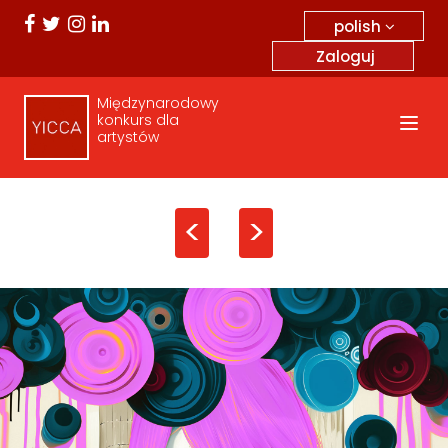
polish
Zaloguj
Międzynarodowy
konkurs dla
artystów
<
>