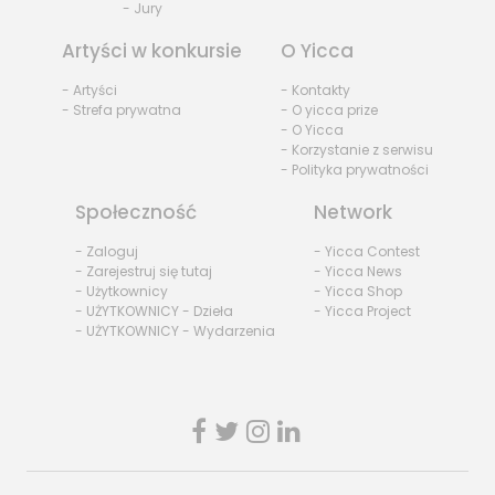
- Jury
Artyści w konkursie
O Yicca
- Artyści
- Kontakty
- Strefa prywatna
- O yicca prize
- O Yicca
- Korzystanie z serwisu
- Polityka prywatności
Społeczność
Network
- Zaloguj
- Yicca Contest
- Zarejestruj się tutaj
- Yicca News
- Użytkownicy
- Yicca Shop
- UŻYTKOWNICY - Dzieła
- Yicca Project
- UŻYTKOWNICY - Wydarzenia