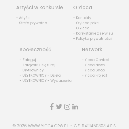
Artyści w konkursie
O Yicca
- Artyści
- Kontakty
- Strefa prywatna
- O yicca prize
- O Yicca
- Korzystanie z serwisu
- Polityka prywatności
Społeczność
Network
- Zaloguj
- Yicca Contest
- Zarejestruj się tutaj
- Yicca News
- Użytkownicy
- Yicca Shop
- UŻYTKOWNICY - Dzieła
- Yicca Project
- UŻYTKOWNICY - Wydarzenia
© 2026
WWW.YICCA.ORG
P.I. - C.F. 94111450303 A.P.S.